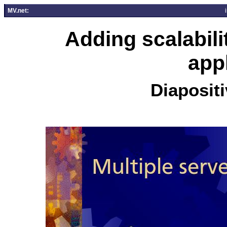
MV.net:
Adding scalabil
app
Diapositi