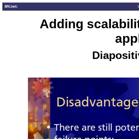
MV.net:
Adding scalabil
app
Diapositi