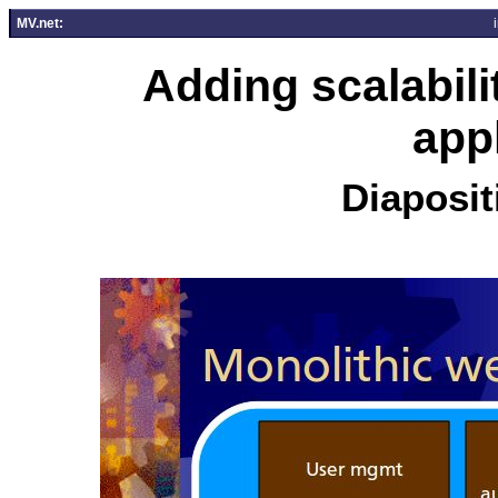
MV.net:
Adding scalabil
app
Diaposit