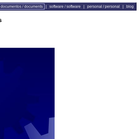
documentos / documents
|
software / software
|
personal / personal
|
blog
s