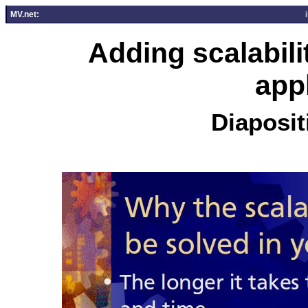
MV.net:
Adding scalabil
app
Diaposit