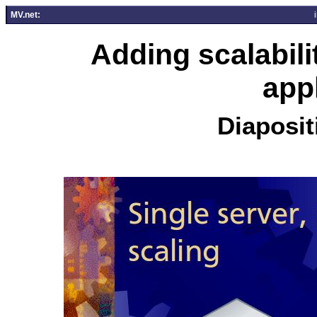
MV.net:
Adding scalabil
app
Diaposit