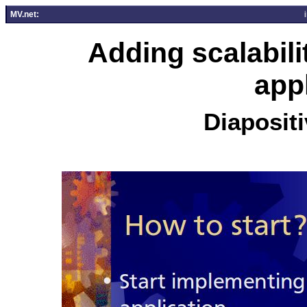
MV.net:
Adding scalabil
app
Diapositi