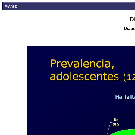
MV.net:
D
Diapo