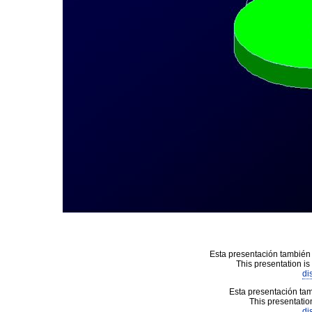
Esta presentación también 
This presentation is
di
Esta presentación tam
This presentation
di