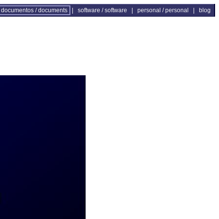
documentos / documents
|
software / software
|
personal / personal
|
blog