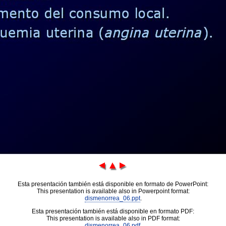
Esta presentación también está disponible en formato de PowerPoint:
This presentation is available also in Powerpoint format:
dismenorrea_06.ppt
.
Esta presentación también está disponible en formato PDF:
This presentation is available also in PDF format:
dismenorrea_06.pdf
.