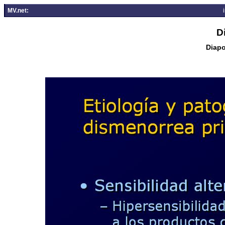
MV.net:
D
Diapo