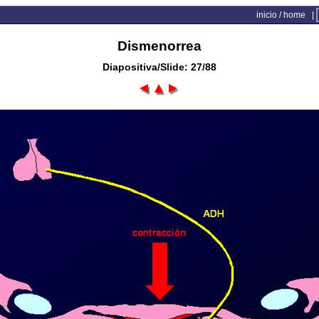
inicio / home
|
Dismenorrea
Diapositiva/Slide: 27/88