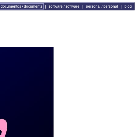
documentos / documents
|
software / software
|
personal / personal
|
blog