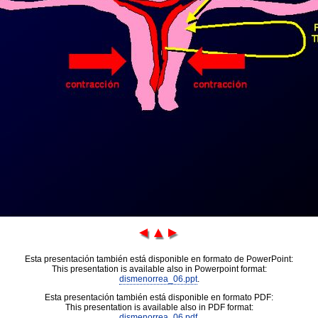
Esta presentación también está disponible en formato de PowerPoint:
This presentation is available also in Powerpoint format:
dismenorrea_06.ppt
.
Esta presentación también está disponible en formato PDF:
This presentation is available also in PDF format:
dismenorrea_06.pdf
.