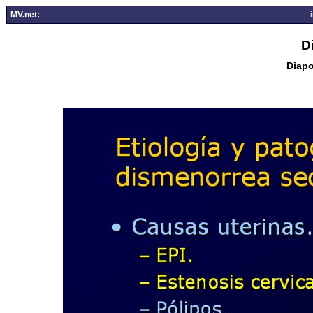
MV.net:
D
Diapo