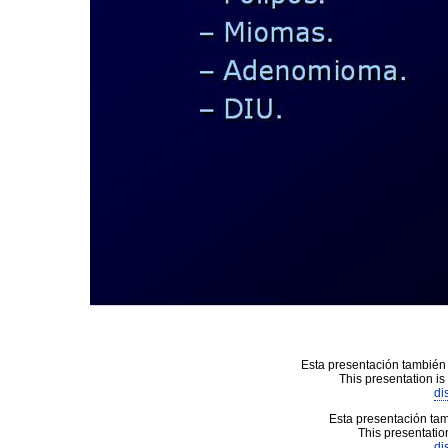
Esta presentación también 
This presentation is
di
Esta presentación tam
This presentation
di