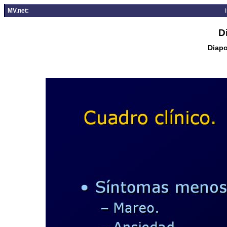
MV.net:
D
Diapo