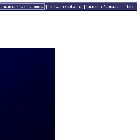
documentos / documents
|
software / software
|
personal / personal
|
blog