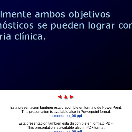
Esta presentación también está disponible en formato de PowerPoint:
This presentation is available also in Powerpoint format:
dismenorrea_06.ppt
.
Esta presentación también está disponible en formato PDF:
This presentation is available also in PDF format:
dismenorrea_06.pdf
.