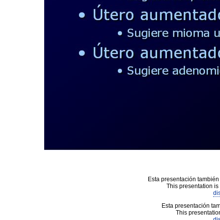
Esta presentación también 
This presentation is
di
Esta presentación tam
This presentation
di