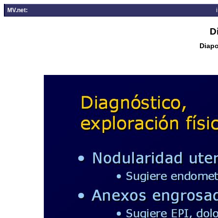
MV.net:
D
Diapo