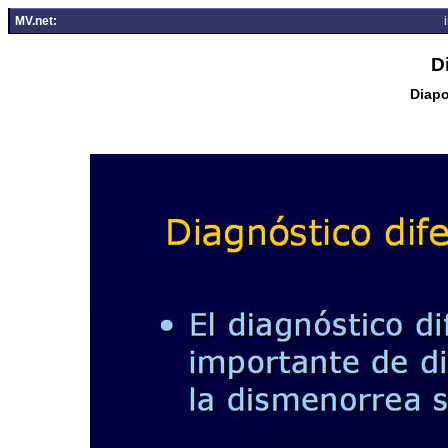
MV.net:
D
Diapo