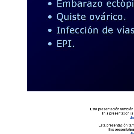
Esta presentación también 
This presentation is
di
Esta presentación tam
This presentation
di