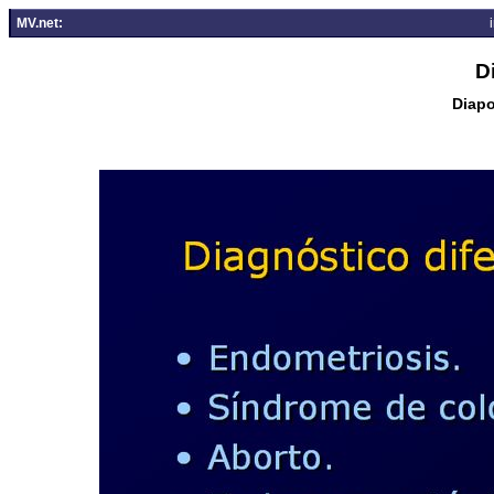
MV.net:
D
Diapo