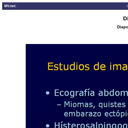
MV.net:
D
Diapo