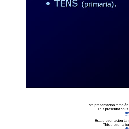
Esta presentación también 
This presentation is
di
Esta presentación tam
This presentation
di