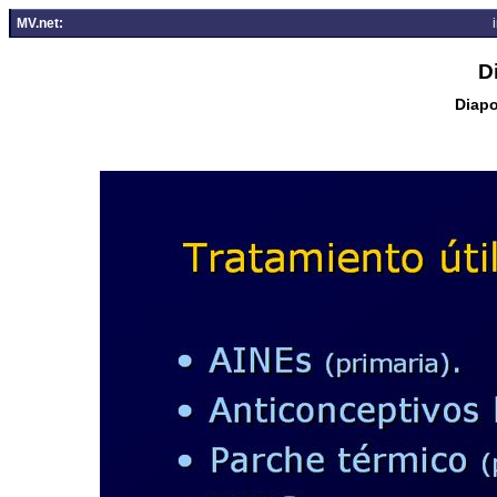
MV.net:
D
Diapo