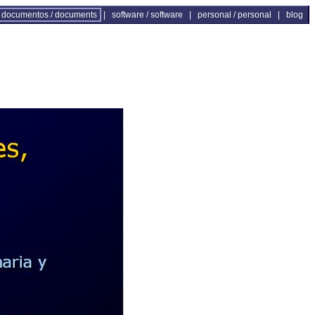
documentos / documents
|
software / software
|
personal / personal
|
blog