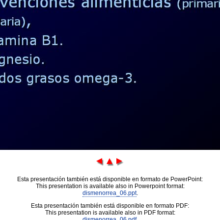
Esta presentación también está disponible en formato de PowerPoint:
This presentation is available also in Powerpoint format:
dismenorrea_06.ppt
.
Esta presentación también está disponible en formato PDF:
This presentation is available also in PDF format:
dismenorrea_06.pdf
.