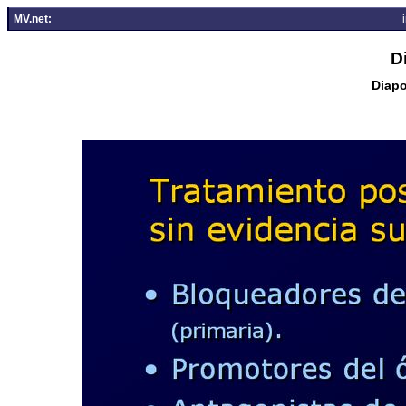
MV.net:
D
Diapo