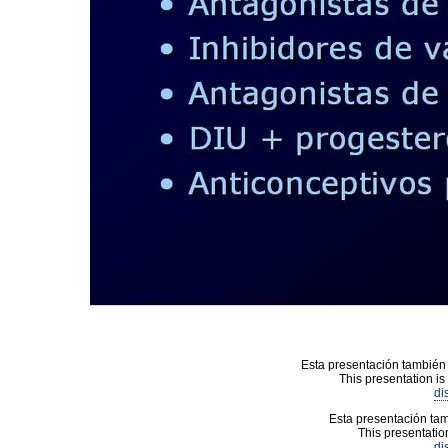
Esta presentación también 
This presentation is
di
Esta presentación tam
This presentation
di