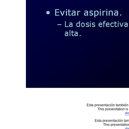
Esta presentación también 
This presentation is
di
Esta presentación tam
This presentation
di