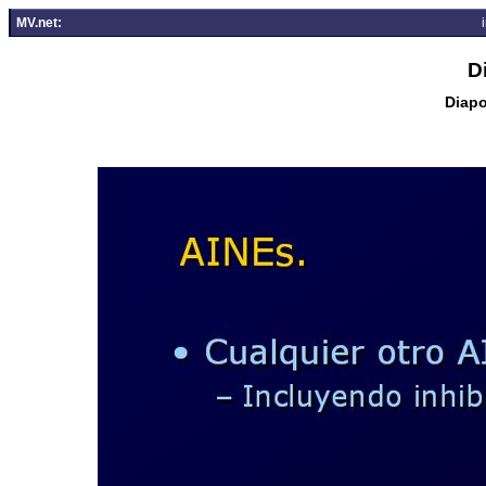
MV.net:
D
Diapo