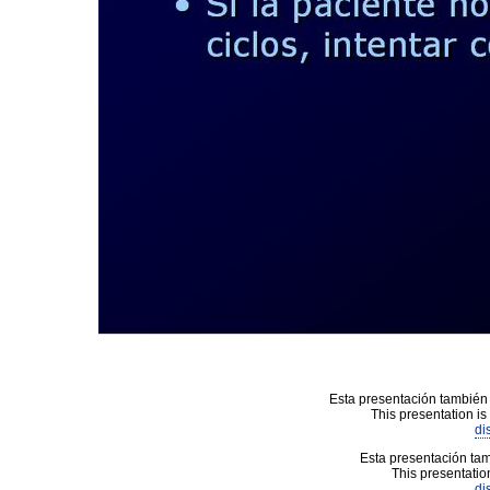
Esta presentación también 
This presentation is
di
Esta presentación tam
This presentation
di