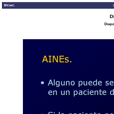
MV.net:
D
Diapo