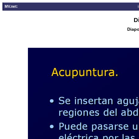
MV.net:
D
Diapo