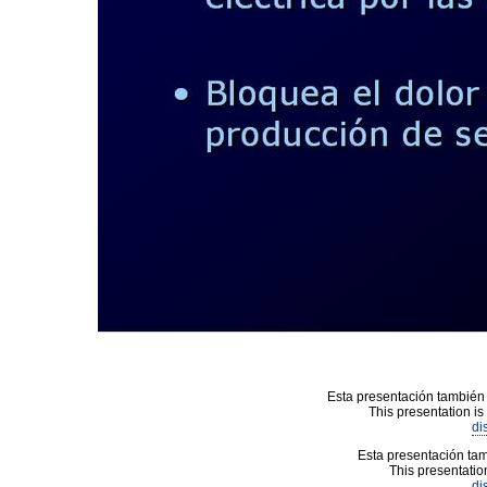
Esta presentación también 
This presentation is
di
Esta presentación tam
This presentation
di