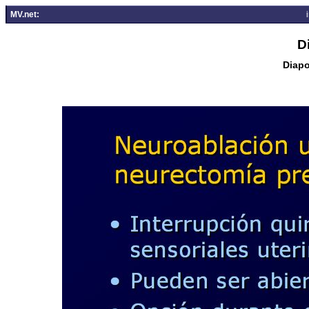
MV.net:
D
Diapo