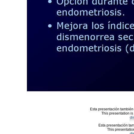
Esta presentación también 
This presentation is
di
Esta presentación tam
This presentation
di