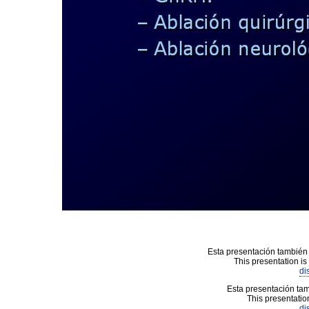
Esta presentación también 
This presentation is
di
Esta presentación tam
This presentation
di