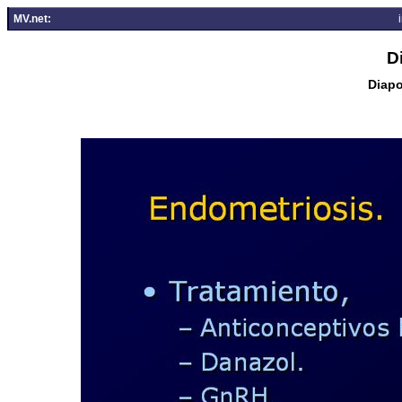
MV.net:
D
Diapo