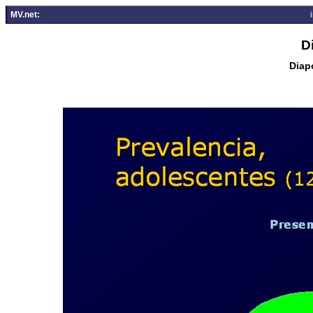
MV.net:
D
Diapo