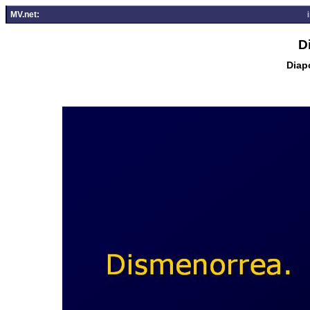
MV.net:
D
Diapo